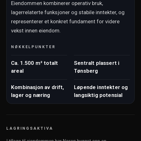
Eiendommen kombinerer operativ bruk,
lagerrelaterte funksjoner og stabile inntekter, og
representerer et konkret fundament for videre
vekst innen eiendom.
NØKKELPUNKTER
Ca. 1.500 m² totalt
Sentralt plassert i
areal
Tønsberg
Kombinasjon av drift,
Løpende inntekter og
lager og næring
langsiktig potensial
LAGRINGSAKTIVA
I tillegg til eiendommen har Noron bygget opp en